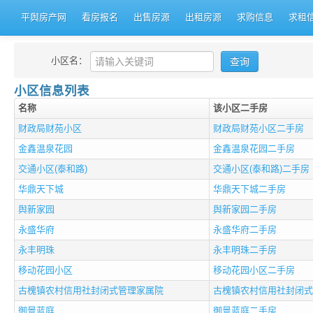
平舆房产网
看房报名
出售房源
出租房源
求购信息
求租
小区名：
小区信息列表
名称
该小区二手房
财政局财苑小区
财政局财苑小区二手房
金鑫温泉花园
金鑫温泉花园二手房
交通小区(泰和路)
交通小区(泰和路)二手房
华鼎天下城
华鼎天下城二手房
舆新家园
舆新家园二手房
永盛华府
永盛华府二手房
永丰明珠
永丰明珠二手房
移动花园小区
移动花园小区二手房
古槐镇农村信用社封闭式管理家属院
古槐镇农村信用社封闭式
御景蓝庭
御景蓝庭二手房